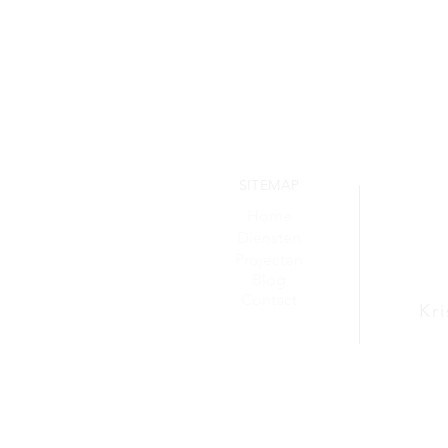
SITEMAP
Home
Diensten
Projecten
Blog
Contact
Kr